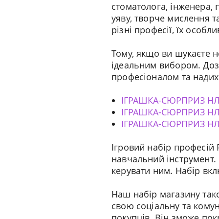
стоматолога, інженера, 
уяву, творче мислення т
різні професії, їх особли
Тому, якщо ви шукаєте не
ідеальним вибором. Дозв
професіоналом та надих
ІГРАШКА-СЮРПРИЗ НЛО
ІГРАШКА-СЮРПРИЗ НЛ
ІГРАШКА-СЮРПРИЗ НЛ
Ігровий набір професій 
навчальний інструмент.
керувати ним. Набір вкл
Наш набір магазину так
свою соціальну та кому
покупців. Він зможе по