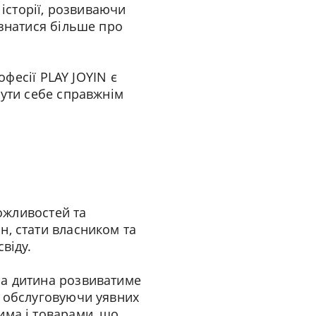
 історії, розвиваючи
ізнатися більше про
офесії PLAY JOYIN є
чути себе справжнім
можливостей та
н, стати власником та
віду.
ша дитина розвиватиме
а обслуговуючи уявних
има і товарами, що