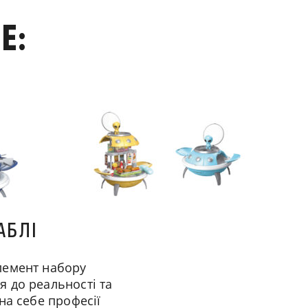
Е:
АБЛІ
лемент набору
 до реальності та
на себе професії