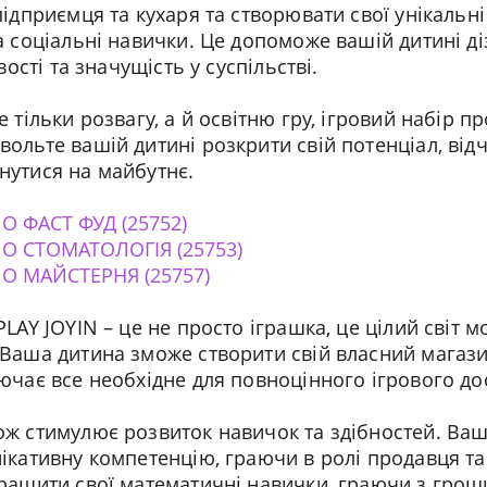
підприємця та кухаря та створювати свої унікальні
а соціальні навички. Це допоможе вашій дитині д
вості та значущість у суспільстві.
 тільки розвагу, а й освітню гру, ігровий набір пр
ольте вашій дитині розкрити свій потенціал, від
нутися на майбутнє.
 ФАСТ ФУД (25752)
О СТОМАТОЛОГІЯ (25753)
О МАЙСТЕРНЯ (25757)
PLAY JOYIN – це не просто іграшка, це цілий світ 
 Ваша дитина зможе створити свій власний магази
ючає все необхідне для повноцінного ігрового дос
ож стимулює розвиток навичок та здібностей. Ва
нікативну компетенцію, граючи в ролі продавця т
кращити свої математичні навички, граючи з грош