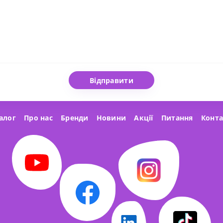
Відправити
алог
Про нас
Бренди
Новини
Акції
Питання
Конт