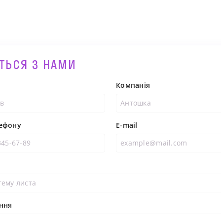
ІТЬСЯ З НАМИ
Компанія
ефону
E-mail
тему листа
ння