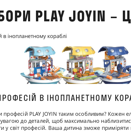
БОРИ PLAY JOYIN – Ц
й в інопланетному кораблі
 ПРОФЕСІЙ В ІНОПЛАНЕТНОМУ КОР
и професій PLAY JOYIN таким особливим? Кожен е
 увагою до деталей, щоб максимально наблизитися
и у світ професій. Ваша дитина зможе приміряти 