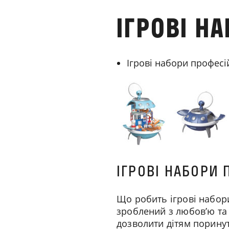
ІГРОВІ НА
Ігрові набори професі
ІГРОВІ НАБОРИ
Що робить ігрові набор
зроблений з любов’ю та
дозволити дітям поринут