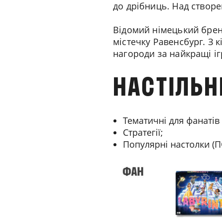
до дрібниць. Над створ
Відомий німецький брен
містечку Равенсбург. З 
нагороди за найкращі іг
НАСТІЛЬН
Тематичні для фанатів 
Стратегії;
Популярні настолки (П