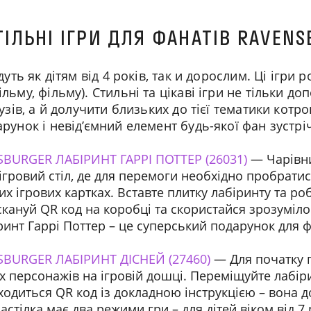
ІЛЬНІ ІГРИ ДЛЯ ФАНАТІВ RAVEN
дуть як дітям від 4 років, так и дорослим. Ці ігри 
льму, фільму). Стильні та цікаві ігри не тільки д
узів, а й долучити близьких до тієї тематики котр
рунок і невід’ємний елемент будь-якої фан зустріч
BURGER ЛАБІРИНТ ГАРРІ ПОТТЕР (26031)
— Чарівни
ігровий стіл, де для перемоги необхідно пробратис
 ігрових картках. Вставте плитку лабіринту та роб
скануй QR код на коробці та скористайся зрозуміло
ринт Гаррі Поттер – це суперський подарунок для ф
SBURGER ЛАБІРИНТ ДІСНЕЙ (27460)
— Для початку г
х персонажів на ігровій дошці. Переміщуйте лабірин
ходиться QR код із докладною інструкцією – вона
астілка має два режими гри – для дітей віком від 