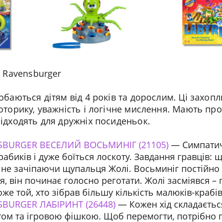
и Ravensburger
обаються дітям від 4 років та дорослим. Ці захо
оторику, уважність і логічне мислення. Мають прос
ідходять для дружніх посиденьок.
SBURGER ВЕСЕЛИЙ ВОСЬМИНІГ (21105)
— Симпатич
абиків і дуже боїться лоскоту. Завдання гравців: 
, не зачіпаючи щупальця Жолі. Восьминіг постійно
 він починає голосно реготати. Жолі засміявся – 
е той, хто зібрав більшу кількість малюків-крабів
SBURGER ЛАБІРИНТ (26448)
— Кожен хід складається
нтом та ігровою фішкою. Щоб перемогти, потрібно