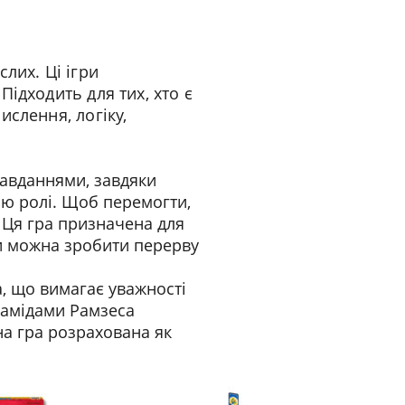
слих. Ці ігри
ідходить для тих, хто є
слення, логіку,
завданнями, завдяки
ою ролі. Щоб перемогти,
 Ця гра призначена для
ми можна зробити перерву
, що вимагає уважності
рамідами Рамзеса
на гра розрахована як