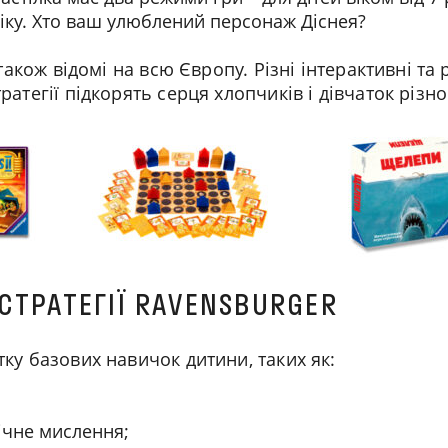
іку. Хто ваш улюблений персонаж Діснея?
 також відомі на всю Європу. Різні інтерактивні т
атегії підкорять серця хлопчиків і дівчаток різног
 СТРАТЕГІЇ RAVENSBURGER
ку базових навичок дитини, таких як:
ічне мислення;