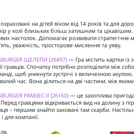
Ми зв'яжемося з вами найближчим часом
розраховані на дітей віком від 14 років та для доро
р у колі близьких більш затишним та цікавішим. П
вих настолок. Допомагає розвивати стратегічне ми
м’ять, уважність, просторове мислення та уяву.
SBURGER ЩЕЛЕПИ (26897)
— Гра містить картки із 
ї гравців. Спочатку потрібно розподілити між соб
анді, щоб уникнути зустрічі з величезною акулою.
ивалий час. Вона ділиться на дві частини, між яки
BURGER РАМЗЕС-II (26160)
— це захоплива пригода
 Перед гравцями відкривається вид на долину з пі
вця – першим знайти заховані там скарби. Настіль
 і для компанії.