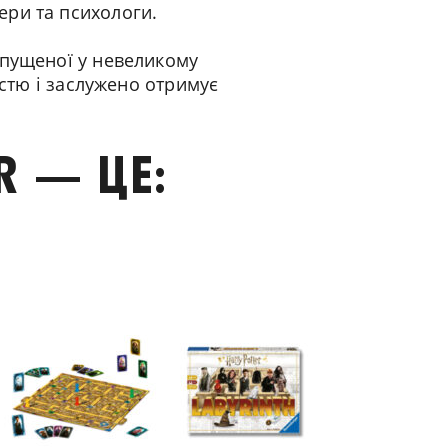
ери та психологи.
ипущеної у невеликому
істю і заслужено отримує
R — ЦЕ: