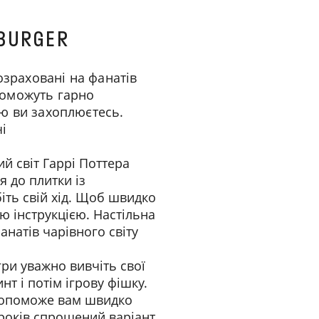
SBURGER
розраховані на фанатів
опоможуть гарно
ою ви захоплюєтесь.
і
й світ Гаррі Поттера
я до плитки із
іть свій хід. Щоб швидко
ю інструкцією. Настільна
анатів чарівного світу
ри уважно вивчіть свої
т і потім ігрову фішку.
 допоможе вам швидко
7 років спрощений варіант