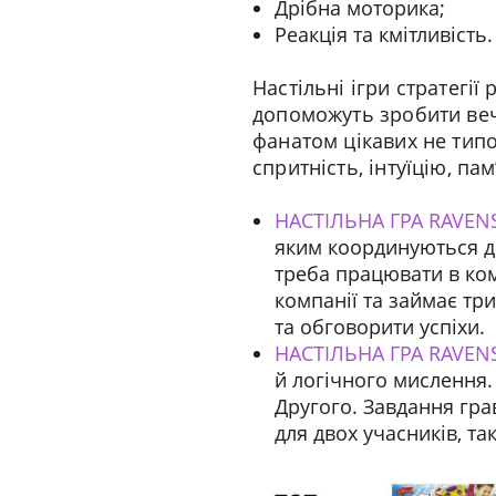
Дрібна моторика;
Реакція та кмітливість.
Настільні ігри стратегії 
допоможуть зробити вечі
фанатом цікавих не типо
спритність, інтуїцію, па
НАСТІЛЬНА ГРА RAVEN
яким координуються ді
треба працювати в ком
компанії та займає тр
та обговорити успіхи.
НАСТІЛЬНА ГРА RAVENS
й логічного мислення.
Другого. Завдання гра
для двох учасників, так