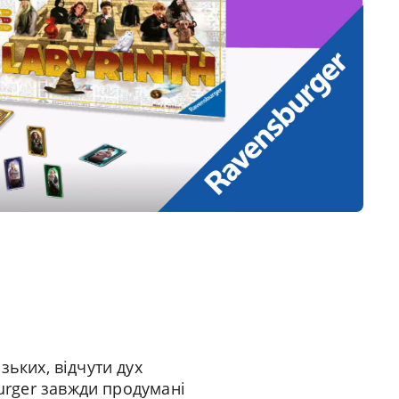
зьких, відчути дух
burger завжди продумані