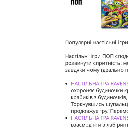
Популярні настільні ігр
Настільні ігри ПОП спод
розвинути спритність, м
завдяки чому ідеально п
НАСТІЛЬНА ГРА RAVEN
охороняє будиночки кр
крабиків з будиночків
Торкнувшись щупальця,
продовжує гру. Перемож
НАСТІЛЬНА ГРА RAVEN
взаємодіяти з лабіри