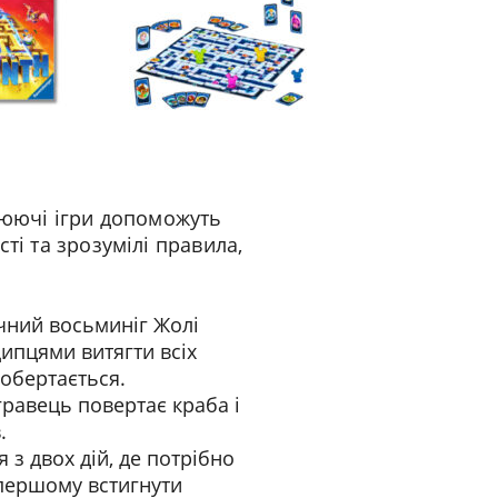
плюючі ігри допоможуть
ті та зрозумілі правила,
ний восьминіг Жолі
щипцями витягти всіх
 обертається.
гравець повертає краба і
.
 з двох дій, де потрібно
 першому встигнути