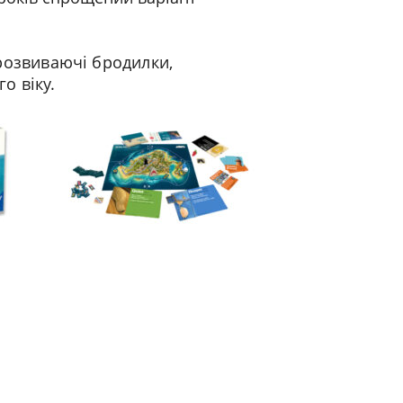
а розвиваючі бродилки,
о віку.