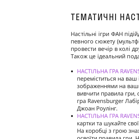
ТЕМАТИЧНІ НАСТ
Настільні ігри ФАН підій
певного сюжету (мультфі
провести вечір в колі др
Також це ідеальний пода
НАСТІЛЬНА ГРА RAVENS
переміститься на ваш 
зображеннями на ваших
вивчити правила гри, 
гра Ravensburger Лабі
Джоан Роулінг.
НАСТІЛЬНА ГРА RAVEN
картки та шукайте свої
На коробці з грою зна
освоїти правила гри. Н