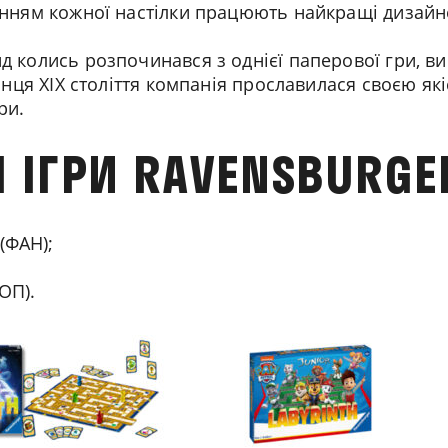
енням кожної настілки працюють найкращі дизайн
д колись розпочинався з однієї паперової гри, в
кінця XIX століття компанія прославилася своєю як
ри.
І ІГРИ RAVENSBURGE
(ФАН);
ОП).