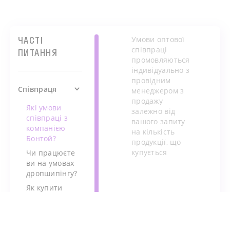
ЧАСТІ
Умови оптової
співпраці
ПИТАННЯ
промовляються
індивідуально з
провідним
Співпраця
менеджером з
продажу
Які умови
залежно від
співпраці з
вашого запиту
компанією
на кількість
Бонтой?
продукції, що
купується
Чи працюєте
ви на умовах
дропшипінгу?
Як купити
дитячі іграшки
оптом?