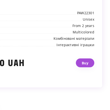
PAW22301
Unisex
From 2 years
Multicolored
Комбіновані матеріали
Інтерактивні іграшки
00 UAH
Buy