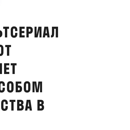
ЬТСЕРИАЛ
ОТ
НЕТ
ОСОБОМ
СТВА В