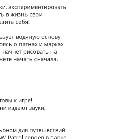
ки, экспериментировать
ь в жизнь свои
зить себя!
льзует водяную основу
оясь о пятнах и марках
 начнет рисовать на
жете начать сначала.
товы к игре!
ни издают звуки.
ньоном для путешествий
 Patrol героев в парке,