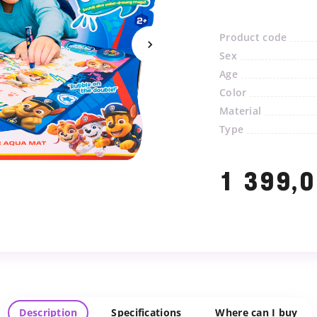
Product code
Sex
Age
Color
Material
Type
1 399,
Description
Specifications
Where can I buy