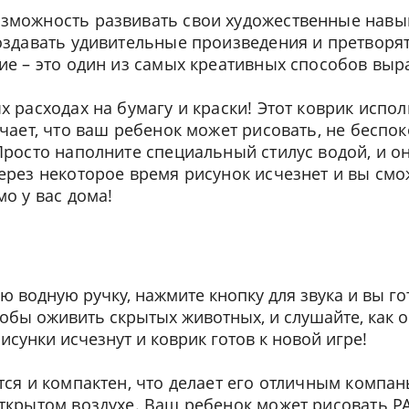
зможность развивать свои художественные навы
оздавать удивительные произведения и претворят
ие – это один из самых креативных способов выра
х расходах на бумагу и краски! Этот коврик испо
чает, что ваш ребенок может рисовать, не беспок
Просто наполните специальный стилус водой, и он
ерез некоторое время рисунок исчезнет и вы смо
о у вас дома!
 водную ручку, нажмите кнопку для звука и вы го
тобы оживить скрытых животных, и слушайте, как о
рисунки исчезнут и коврик готов к новой игре!
тся и компактен, что делает его отличным компа
ткрытом воздухе. Ваш ребенок может рисовать PAW