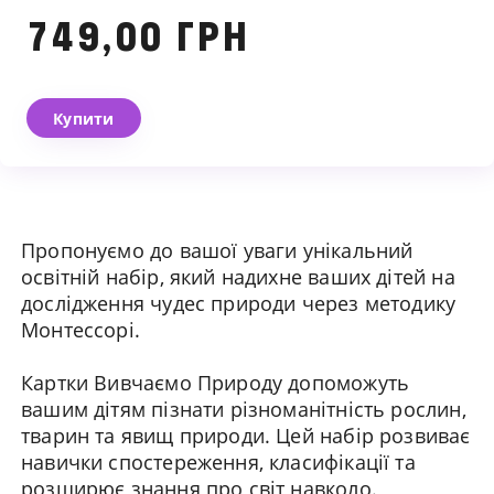
749,00 ГРН
Купити
Ми зв'яжемося з вами
найближчим часом
Пропонуємо до вашої уваги унікальний
освітній набір, який надихне ваших дітей на
дослідження чудес природи через методику
Монтессорі.
Картки Вивчаємо Природу допоможуть
вашим дітям пізнати різноманітність рослин,
тварин та явищ природи. Цей набір розвиває
навички спостереження, класифікації та
розширює знання про світ навколо.