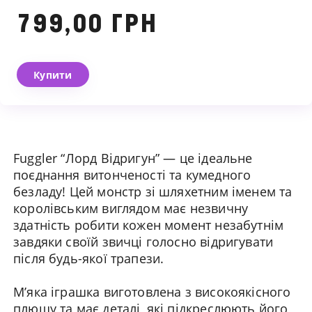
Ми зв'яжемося з вами
799,00 ГРН
найближчим часом
Купити
Fuggler “Лорд Відригун” — це ідеальне
поєднання витонченості та кумедного
безладу! Цей монстр зі шляхетним іменем та
королівським виглядом має незвичну
здатність робити кожен момент незабутнім
завдяки своїй звичці голосно відригувати
після будь-якої трапези.
М’яка іграшка виготовлена з високоякісного
плюшу та має деталі, які підкреслюють його