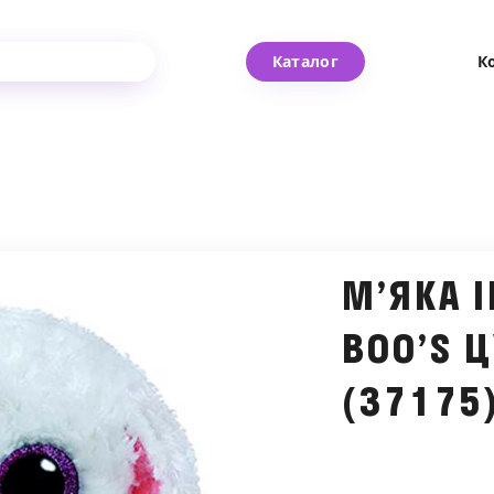
Каталог
К
М’ЯКА І
BOO’S 
(37175