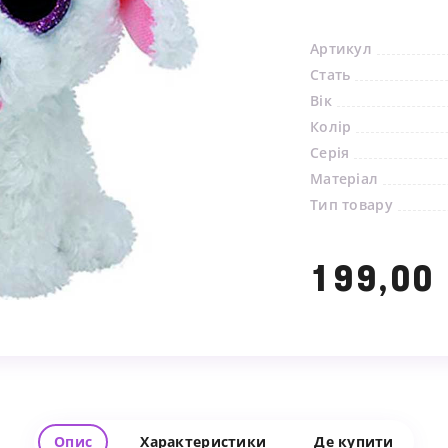
Артикул
Стать
Вік
Колір
Серія
Ми зв'яжемося з вами найближчим часом
Матеріал
Тип товару
199,00
Опис
Характеристики
Де купити