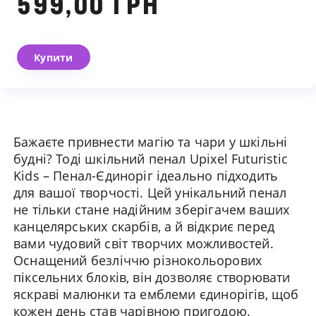
599,00 ГРН
Купити
Ми зв'яжемося з вами
Бажаєте привнести магію та чари у шкільні
найближчим часом
будні? Тоді шкільний пенал Upixel Futuristic
Kids – Пенал-Єдиноріг ідеально підходить
для вашої творчості. Цей унікальний пенал
не тільки стане надійним зберігачем ваших
канцелярських скарбів, а й відкриє перед
вами чудовий світ творчих можливостей.
Оснащений безліччю різнокольорових
піксельних блоків, він дозволяє створювати
яскраві малюнки та емблеми єдинорігів, щоб
кожен день став чарівною пригодою.