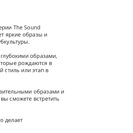
ерии The Sound
ет яркие образы и
убкультуры.
 глубокими образами,
оторые рождаются в
 стиль или этап в
азительными образами и
вы сможете встретить
то делает