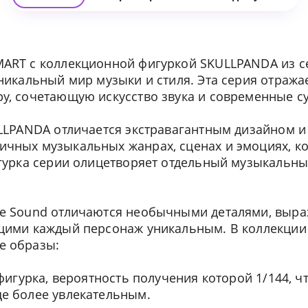
ART с коллекционной фигуркой SKULLPANDA из с
никальный мир музыки и стиля. Эта серия отража
, сочетающую искусство звука и современные с
LLPANDA отличается экстравагантным дизайном и
чных музыкальных жанрах, сценах и эмоциях, к
гурка серии олицетворяет отдельный музыкальный
e Sound отличаются необычными деталями, выр
щими каждый персонаж уникальным. В коллекции 
е образы:
фигурка, вероятность получения которой 1/144, ч
е более увлекательным.