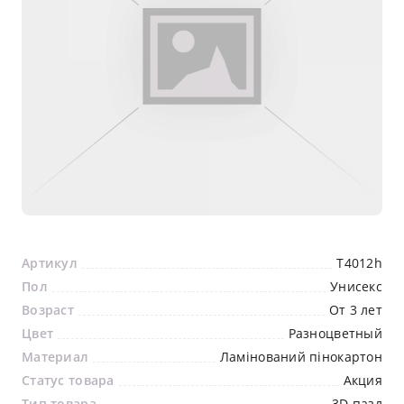
Артикул
T4012h
Пол
Унисекс
Возраст
От 3 лет
Цвет
Разноцветный
Материал
Ламінований пінокартон
Статус товара
Акция
Тип товара
3D пазл